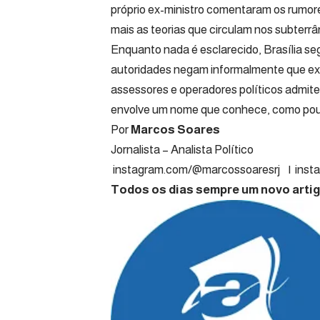
próprio ex-ministro comentaram os rumores
mais as teorias que circulam nos subterrâ
Enquanto nada é esclarecido, Brasília s
autoridades negam informalmente que exi
assessores e operadores políticos admit
envolve um nome que conhece, como po
Por
Marcos Soares
Jornalista – A
instagram.com/@marcossoaresrj
|
inst
Todos os dias sempre um novo artigo