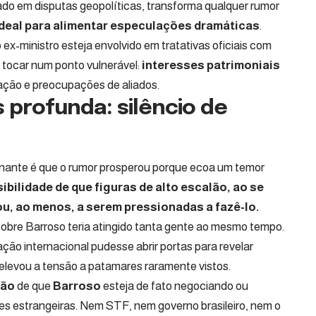
ado em disputas geopolíticas, transforma qualquer rumor
ideal para alimentar especulações dramáticas
.
ex-ministro esteja envolvido em tratativas oficiais com
 tocar num ponto vulnerável:
interesses patrimoniais
ação e preocupações de aliados.
profunda: silêncio de
ominante é que o rumor prosperou porque ecoa um temor
ibilidade de que figuras de alto escalão, ao se
ou, ao menos, a serem pressionadas a fazê-lo.
 sobre Barroso teria atingido tanta gente ao mesmo tempo.
ão internacional pudesse abrir portas para revelar
a elevou a tensão a patamares raramente vistos.
ção
de que
Barroso
esteja de fato negociando ou
es estrangeiras. Nem STF, nem governo brasileiro, nem o