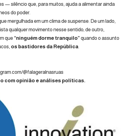
 — silêncio que, para muitos, ajuda a alimentar ainda
neos do poder.
egue mergulhada em um clima de suspense. De um lado,
sta qualquer movimento nesse sentido; de outro,
em que
“ninguém dorme tranquilo”
quando o assunto
ucos,
os bastidores da República
.
nalista Político
agram.com/@falageralnasruas
 com opinião e análises políticas.