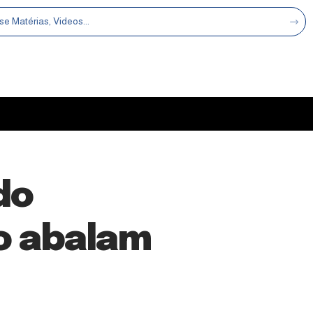
do
o abalam