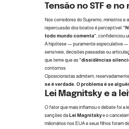
Tensão no STF e no 
Nos corredores do Supremo, ministros e 
repercussão dos boatos é perceptível.
“N
todo mundo comenta”
, confidenciou u
A hipótese — puramente especulativa — de
sensíveis, decisões passadas ou articulaç
que teme que as
“dissidências silenc
contornos.
Oposicionistas admitem, reservadamente,
se é verdade. O problema é se algué
Lei Magnitsky e a l
O fator que mais inflamou o debate foi a
sanções da
Lei Magnitsky
e o cancelam
milionários nos EUA e seus filhos foram 