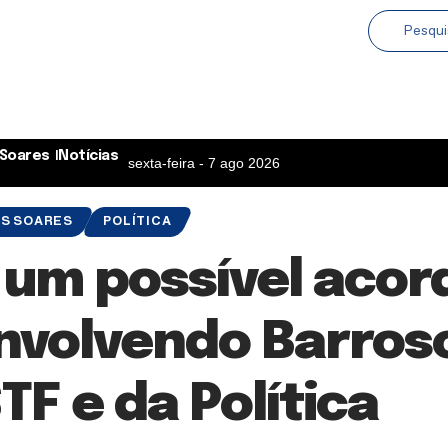
Soares
Notícias
sexta-feira - 7 ago 2026
S SOARES
POLÍTICA
um possível acor
envolvendo Barros
TF e da Política