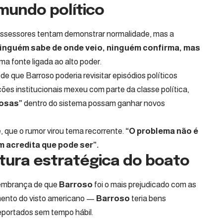
mundo político
assessores tentam demonstrar normalidade, mas a
inguém sabe de onde veio, ninguém confirma, mas
ma fonte ligada ao alto poder.
 que Barroso poderia revisitar episódios políticos
ões institucionais mexeu com parte da classe política,
iosas”
dentro do sistema possam ganhar novos
 que o rumor virou tema recorrente.
“O problema não é
m acredita que pode ser”.
eitura estratégica do boato
 lembrança de que
Barroso
foi o mais prejudicado com as
ento do visto americano —
Barroso
teria bens
deportados sem tempo hábil.