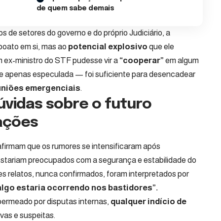
de quem sabe demais
s de setores do governo e do próprio Judiciário, a
boato em si, mas ao
potencial explosivo
que ele
m ex-ministro do STF pudesse vir a
“cooperar”
em algum
 que apenas especulada — foi suficiente para desencadear
euniões emergenciais
.
úvidas sobre o futuro
ações
 afirmam que os rumores se intensificaram após
 estariam preocupados com a segurança e estabilidade do
s relatos, nunca confirmados, foram interpretados por
algo estaria ocorrendo nos bastidores”.
permeado por disputas internas,
qualquer indício de
vas e suspeitas.