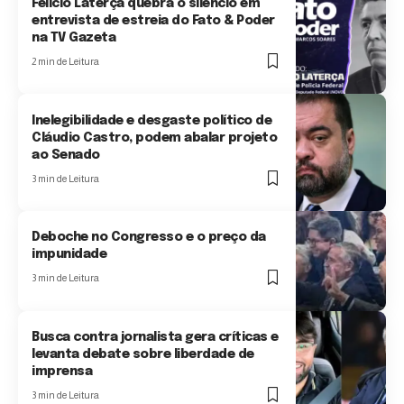
Felício Laterça quebra o silêncio em
entrevista de estreia do Fato & Poder
na TV Gazeta
2 min de Leitura
Inelegibilidade e desgaste político de
Cláudio Castro, podem abalar projeto
ao Senado
3 min de Leitura
Deboche no Congresso e o preço da
impunidade
3 min de Leitura
Busca contra jornalista gera críticas e
levanta debate sobre liberdade de
imprensa
3 min de Leitura