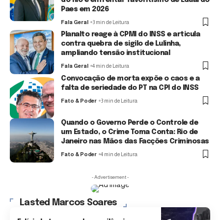
do Rio e enfrentar favoritismo de Eduardo
Paes em 2026
Fala Geral
3 min de Leitura
Planalto reage à CPMI do INSS e articula
contra quebra de sigilo de Lulinha,
ampliando tensão institucional
Fala Geral
4 min de Leitura
Convocação de morta expõe o caos e a
falta de seriedade do PT na CPI do INSS
Fato & Poder
3 min de Leitura
Quando o Governo Perde o Controle de
um Estado, o Crime Toma Conta: Rio de
Janeiro nas Mãos das Facções Criminosas
Fato & Poder
4 min de Leitura
- Advertisement -
Lasted Marcos Soares