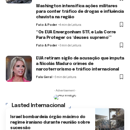
Washington intensifica ações militares
para conter tráfico de drogas e influência
chavista na região
Fato & Poder
4 min de Leitura
“Os EUA Envergonham STF, e Lula Corre
Para Proteger os ‘deuses supremo’”
Fato & Poder
3 min de Leitura
EUA retiram sigilo de acusação que imputa
a Nicolás Maduro crimes de
narcoterrorismo e tráfico internacional
Fala Geral
3 min de Leitura
- Advertisement -
Lasted Internacional
Israel bombardeia órgão máximo do
regime iraniano durante reunião sobre
sucessão