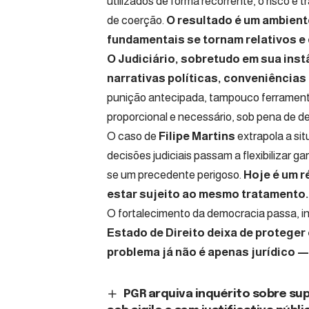
utilizados de forma recorrente, o risco 
de coerção.
O resultado é um ambiente
fundamentais se tornam relativos e
O Judiciário, sobretudo em sua inst
narrativas políticas, conveniênci
punição antecipada, tampouco ferramenta
proporcional e necessário, sob pena de des
O caso de
Filipe Martins
extrapola a si
decisões judiciais passam a flexibilizar 
se um precedente perigoso.
Hoje é um r
estar sujeito ao mesmo tratamento.
O fortalecimento da democracia passa, ine
Estado de Direito deixa de proteger
problema já não é apenas jurídico — 
PGR arquiva inquérito sobre s