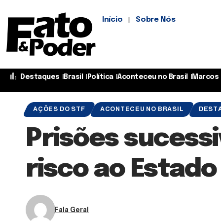
Início
Sobre Nós
Destaques
Brasil
Política
Aconteceu no Brasil
Marcos 
AÇÕES DO STF
ACONTECEU NO BRASIL
DEST
Prisões suces
risco ao Estado 
Fala Geral