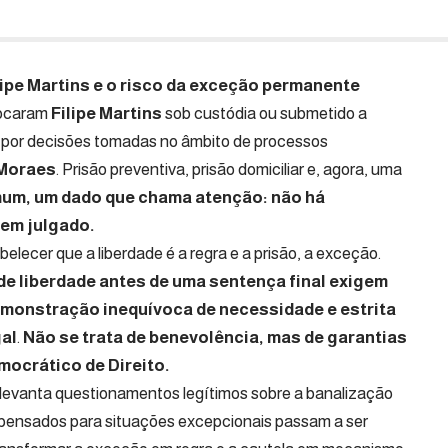
ipe Martins e o risco da exceção permanente
locaram
Filipe Martins
sob custódia ou submetido a
e por decisões tomadas no âmbito de processos
 Moraes
. Prisão preventiva, prisão domiciliar e, agora, uma
um, um dado que chama atenção: não há
 em julgado.
belecer que a liberdade é a regra e a prisão, a exceção.
e liberdade antes de uma sentença final exigem
monstração inequívoca de necessidade e estrita
al
.
Não se trata de benevolência, mas de garantias
ocrático de Direito.
 levanta questionamentos legítimos sobre a banalização
 pensados para situações excepcionais passam a ser