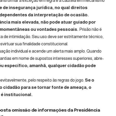
é transformar a exceção em regra e a cautela em mecanismo
 de insegurança jurídica, no qual direitos
 dependentes da interpretação de ocasião.
ância mais elevada, não pode atuar guiado por
as momentâneas ou vontades pessoais.
Prisão não é
 de intimidação. Seu uso deve ser estritamente técnico,
virtuar sua finalidade constitucional.
tuação individual e acende um alerta mais amplo. Quando
garantias em nome de supostos interesses superiores, abre-
éu específico; amanhã, qualquer cidadão pode
vitavelmente, pelo respeito às regras do jogo.
Se o
 o cidadão para se tornar fonte de ameaça, o
é institucional.
uposta omissão de informações da Presidência