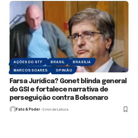
AÇÕES DO STF
BRASIL
BRASÍLIA
MARCOS SOARES
OPINIÃO
Farsa Jurídica? Gonet blinda general
do GSI e fortalece narrativa de
perseguição contra Bolsonaro
Fato & Poder
2 min de Leitura