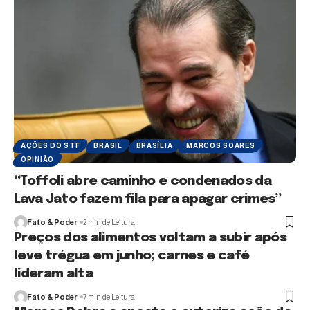
AÇÕES DO STF
BRASIL
BRASÍLIA
MARCOS SOARES
OPINIÃO
“Toffoli abre caminho e condenados da
Lava Jato fazem fila para apagar crimes”
Fato & Poder
2 min de Leitura
Preços dos alimentos voltam a subir após
leve trégua em junho; carnes e café
lideram alta
Fato & Poder
7 min de Leitura