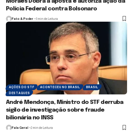
Moraes Dobra a aposta e autoriza ação da
Polícia Federal contra Bolsonaro
Fato & Poder
3 min de Leitura
AÇÕES DO STF
ACONTECEU NO BRASIL
BRASIL
DESTAQUES
André Mendonça, Ministro do STF derruba
sigilo de investigação sobre fraude
bilionária no INSS
Fala Geral
2 min de Leitura