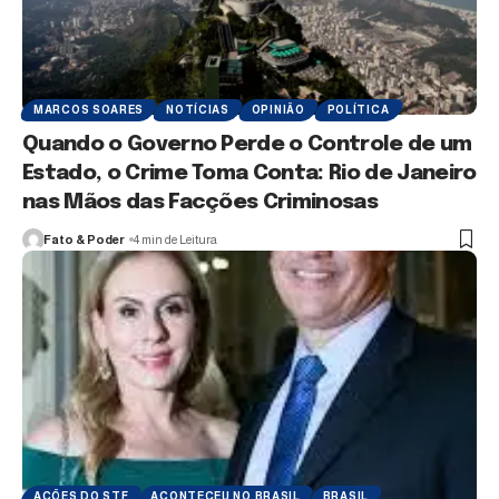
MARCOS SOARES
NOTÍCIAS
OPINIÃO
POLÍTICA
Quando o Governo Perde o Controle de um
Estado, o Crime Toma Conta: Rio de Janeiro
nas Mãos das Facções Criminosas
Fato & Poder
4 min de Leitura
AÇÕES DO STF
ACONTECEU NO BRASIL
BRASIL