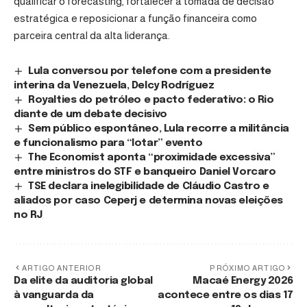
qualificar o forecasting, fortalecer a tomada de decisão
estratégica e reposicionar a função financeira como
parceira central da alta liderança.
Lula conversou por telefone com a presidente
interina da Venezuela, Delcy Rodríguez
Royalties do petróleo e pacto federativo: o Rio
diante de um debate decisivo
Sem público espontâneo, Lula recorre a militância
e funcionalismo para “lotar” evento
The Economist aponta “proximidade excessiva”
entre ministros do STF e banqueiro Daniel Vorcaro
TSE declara inelegibilidade de Cláudio Castro e
aliados por caso Ceperj e determina novas eleições
no RJ
ARTIGO ANTERIOR
PRÓXIMO ARTIGO
Da elite da auditoria global
Macaé Energy 2026
à vanguarda da
acontece entre os dias 17