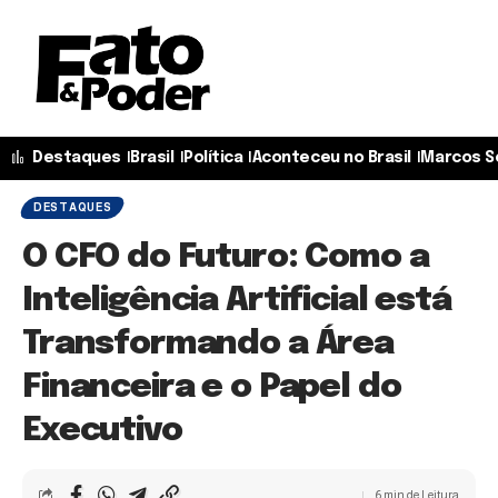
Destaques
Brasil
Política
Aconteceu no Brasil
Marcos S
DESTAQUES
O CFO do Futuro: Como a
Inteligência Artificial está
Transformando a Área
Financeira e o Papel do
Executivo
6 min de Leitura