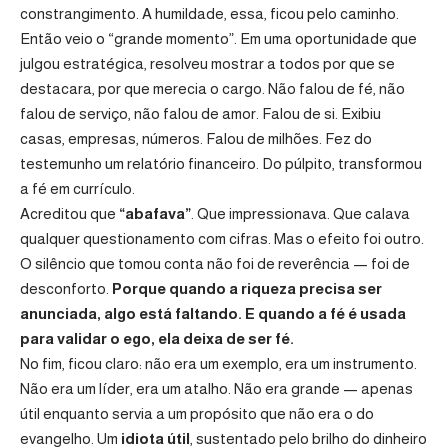
constrangimento. A humildade, essa, ficou pelo caminho.
Então veio o “grande momento”. Em uma oportunidade que
julgou estratégica, resolveu mostrar a todos por que se
destacara, por que merecia o cargo. Não falou de fé, não
falou de serviço, não falou de amor. Falou de si. Exibiu
casas, empresas, números. Falou de milhões. Fez do
testemunho um relatório financeiro. Do púlpito, transformou
a fé em currículo.
Acreditou que
“abafava”
. Que impressionava. Que calava
qualquer questionamento com cifras. Mas o efeito foi outro.
O silêncio que tomou conta não foi de reverência — foi de
desconforto.
Porque quando a riqueza precisa ser
anunciada, algo está faltando. E quando a fé é usada
para validar o ego, ela deixa de ser fé.
No fim, ficou claro: não era um exemplo, era um instrumento.
Não era um líder, era um atalho. Não era grande — apenas
útil enquanto servia a um propósito que não era o do
evangelho. Um
idiota útil
, sustentado pelo brilho do dinheiro