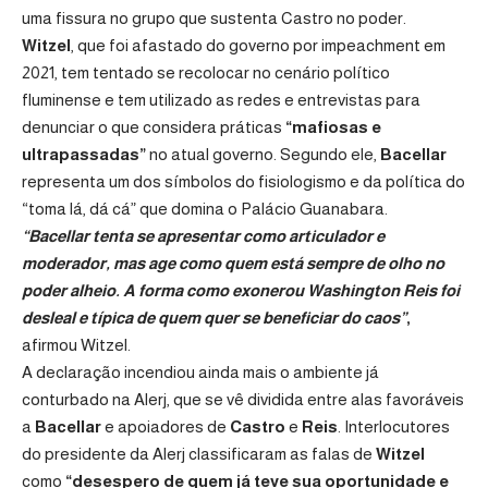
uma fissura no grupo que sustenta Castro no poder.
Witzel
, que foi afastado do governo por impeachment em
2021, tem tentado se recolocar no cenário político
fluminense e tem utilizado as redes e entrevistas para
denunciar o que considera práticas
“mafiosas e
ultrapassadas”
no atual governo. Segundo ele,
Bacellar
representa um dos símbolos do fisiologismo e da política do
“toma lá, dá cá” que domina o Palácio Guanabara.
“Bacellar tenta se apresentar como articulador e
moderador, mas age como quem está sempre de olho no
poder alheio. A forma como exonerou Washington Reis foi
desleal e típica de quem quer se beneficiar do caos”
,
afirmou Witzel.
A declaração incendiou ainda mais o ambiente já
conturbado na Alerj, que se vê dividida entre alas favoráveis
a
Bacellar
e apoiadores de
Castro
e
Reis
. Interlocutores
do presidente da Alerj classificaram as falas de
Witzel
como
“desespero de quem já teve sua oportunidade e