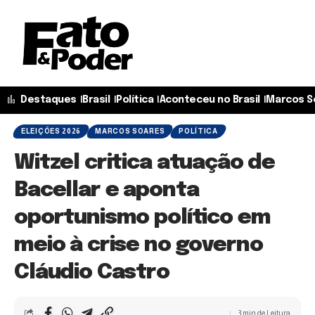
Destaques
Brasil
Política
Aconteceu no Brasil
Marcos S
ELEIÇÕES 2026
MARCOS SOARES
POLÍTICA
Witzel critica atuação de
Bacellar e aponta
oportunismo político em
meio à crise no governo
Cláudio Castro
3 min de Leitura