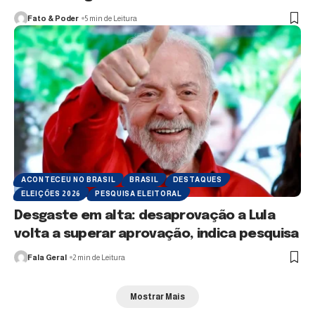
Fato & Poder
5 min de Leitura
ACONTECEU NO BRASIL
BRASIL
DESTAQUES
ELEIÇÕES 2026
PESQUISA ELEITORAL
Desgaste em alta: desaprovação a Lula
volta a superar aprovação, indica pesquisa
Fala Geral
2 min de Leitura
Mostrar Mais