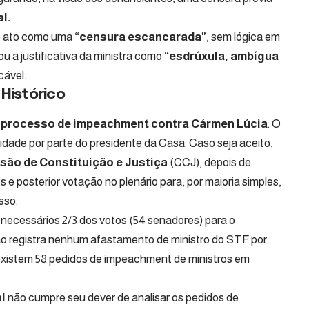
l.
o ato como uma
“censura escancarada”
, sem lógica em
ou a justificativa da ministra como
“esdrúxula, ambígua
icável.
Histórico
m processo de impeachment contra Cármen Lúcia
. O
lidade por parte do presidente da Casa. Caso seja aceito,
são de Constituição e Justiça
(CCJ), depois de
s e posterior votação no plenário para, por maioria simples,
sso.
necessários 2/3 dos votos (54 senadores) para o
ão registra nenhum afastamento de ministro do STF por
xistem 58 pedidos de impeachment de ministros em
l
não cumpre seu dever de analisar os pedidos de