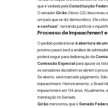
que é vedada pela
Constituição Federa
O senador
Girão
(Novo-CE) descreveu 
um país que se diz democrático. Ele critic
e confusa”
, tentando justificar o injustif
Processo de Impeachment e 
O pedido poderá levar
à abertura de u
próximo passo será a análise de admissibi
poderá seguir para deliberação da
Comis
Comissão Especial
para apurar os fato
os senadores decidirem se abrem o proce
Se aberto, será marcado julgamento. São 
impeachment. Historicamente, o Brasil n
impeachment em 134 anos. Atualmente, e
tramitação no Senado.
Girão
mencionou que o
Senado Federa