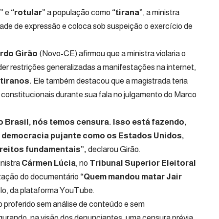
”
e
“rotular”
a população como
“tirana”
, a ministra
rdade de expressão e coloca sob suspeição o exercício de
rdo Girão
(Novo-CE) afirmou que a ministra violaria o
der restrições generalizadas a manifestações na internet,
tiranos.
Ele também destacou que a magistrada teria
constitucionais durante sua fala no julgamento do Marco
 Brasil, nós temos censura. Isso está fazendo,
uma democracia pujante como os Estados Unidos,
ireitos fundamentais”,
declarou Girão.
inistra
Cármen Lúcia
, no
Tribunal Superior Eleitoral
ização do documentário
“Quem mandou matar Jair
lelo, da plataforma YouTube.
o proferido sem análise de conteúdo e sem
gurando, na visão dos denunciantes, uma censura prévia