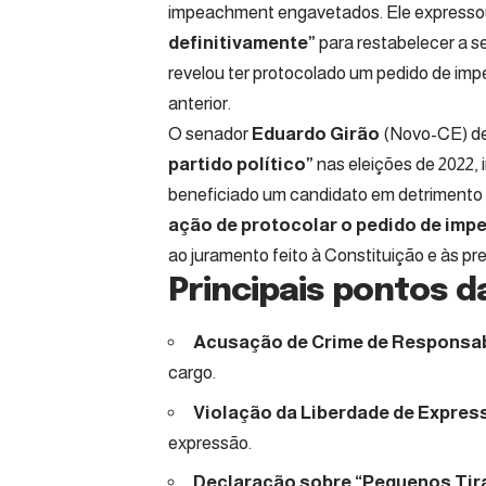
impeachment engavetados. Ele expresso
definitivamente”
para restabelecer a s
revelou ter protocolado um pedido de im
anterior.
O senador
Eduardo Girão
(Novo-CE) de
partido político”
nas eleições de 2022, 
beneficiado um candidato em detrimento d
ação de protocolar o pedido de imp
ao juramento feito à Constituição e às pr
Principais pontos 
Acusação de Crime de Responsab
cargo.
Violação da Liberdade de Expres
expressão.
Declaração sobre “Pequenos Tir