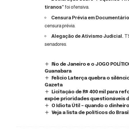
tiranos”
foi ofensiva.
Censura Prévia em Documentário
censura prévia.
Alegação de Ativismo Judicial.
TS
senadores.
Rio de Janeiro e o JOGO POLÍTIC
Guanabara
Felício Laterça quebra o silênci
Gazeta
Licitação de R$ 400 mil para r
expõe prioridades questionáveis 
O Idiota Útil – quando o dinheir
Veja a lista de políticos do Bra