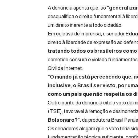
A denúncia aponta que, ao
“generalizar
desqualifica o direito fundamental à libe
um direito inerente a todo cidadão.
Em coletiva de imprensa, o senador
Edua
direito à liberdade de expressão ao defen
tratando todos os brasileiros como 
cometido censura e violado fundamentos 
Civil da Internet.
“O mundo já está percebendo que, no
inclusive, o Brasil ser visto, por 
como um país que não respeita os d
Outro ponto da denúncia cita o voto da m
(TSE), favorável à remoção e desmonet
Bolsonaro?”
, da produtora Brasil Para
Os senadores alegam que o voto teria sid
fundamentação técnica suficiente, confi