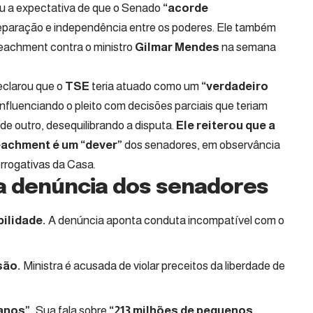
u a expectativa de que o Senado
“acorde
eparação e independência entre os poderes. Ele também
peachment contra o ministro
Gilmar Mendes
na semana
clarou que o
TSE
teria atuado como um
“verdadeiro
influenciando o pleito com decisões parciais que teriam
e outro, desequilibrando a disputa.
Ele reiterou que a
eachment é um
“dever”
dos senadores, em observância
errogativas da Casa.
da denúncia dos senadores
ilidade.
A denúncia aponta conduta incompatível com o
são.
Ministra é acusada de violar preceitos da liberdade de
anos”.
Sua fala sobre
“213 milhões de pequenos