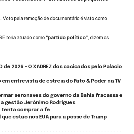
.
Voto pela remoção de documentário é visto como
E teria atuado como
“partido político”
, dizem os
O de 2026 – O XADREZ dos cacicados pelo Palácio
o em entrevista de estreia do Fato & Poder na TV
eformar aeronaves do governo da Bahia fracassa e
da gestão Jerônimo Rodrigues
o tenta comprar a fé
sil que estão nos EUA para a posse de Trump