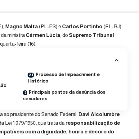
),
Magno Malta
(PL-ES) e
Carlos Portinho
(PL-RJ)
da ministra
Cármen Lúcia
, do
Supremo Tribunal
 quarta-feira (16).
Processo de Impeachment e
Histórico
são
Principais pontos da denúncia dos
senadores
da ao presidente do Senado Federal,
Davi Alcolumbre
da Lei 1.079/1950, que trata da
responsabilização de
mpatíveis com a dignidade, honra e decoro do