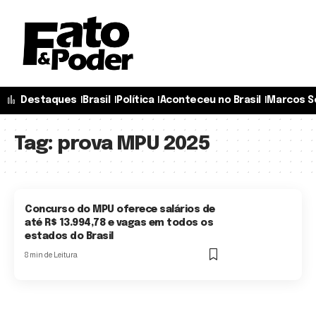
Destaques
Brasil
Política
Aconteceu no Brasil
Marcos S
Tag:
prova MPU 2025
Concurso do MPU oferece salários de
até R$ 13.994,78 e vagas em todos os
estados do Brasil
8 min de Leitura