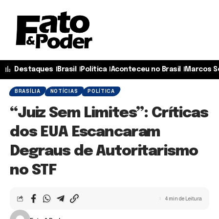
Destaques
Brasil
Política
Aconteceu no Brasil
Marcos S
BRASÍLIA
NOTÍCIAS
POLÍTICA
“Juiz Sem Limites”: Críticas
dos EUA Escancaram
Degraus de Autoritarismo
no STF
4 min de Leitura