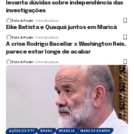
levanta dúvidas sobre independência das
investigações
Fato & Poder
3 min de Leitura
Eike Batista e Quaquá juntos em Maricá
Fato & Poder
3 min de Leitura
A crise Rodrigo Bacellar x Washington Reis,
parece estar longe de acabar
Fato & Poder
2 min de Leitura
AÇÕES DO STF
BRASIL
BRASÍLIA
MARCOS SOARES