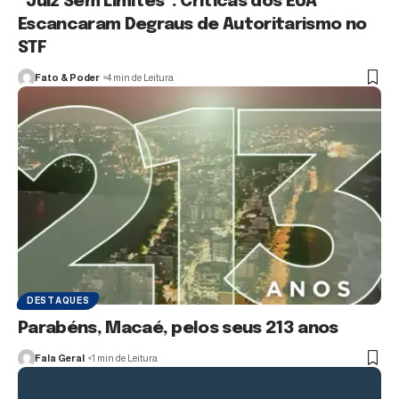
“Juiz Sem Limites”: Críticas dos EUA
Escancaram Degraus de Autoritarismo no
STF
Fato & Poder
4 min de Leitura
DESTAQUES
Parabéns, Macaé, pelos seus 213 anos
Fala Geral
1 min de Leitura