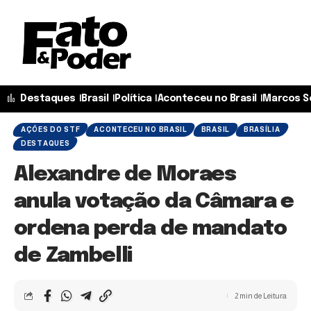
Destaques
Brasil
Política
Aconteceu no Brasil
Marcos S
AÇÕES DO STF
ACONTECEU NO BRASIL
BRASIL
BRASÍLIA
DESTAQUES
Alexandre de Moraes
anula votação da Câmara e
ordena perda de mandato
de Zambelli
2 min de Leitura