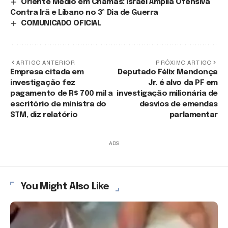
Oriente Médio em Chamas: Israel Amplia Ofensiva
Contra Irã e Líbano no 3º Dia de Guerra
COMUNICADO OFICIAL
ARTIGO ANTERIOR
PRÓXIMO ARTIGO
Empresa citada em
Deputado Félix Mendonça
investigação fez
Jr. é alvo da PF em
pagamento de R$ 700 mil a
investigação milionária de
escritório de ministra do
desvios de emendas
STM, diz relatório
parlamentar
ADS
You Might Also Like