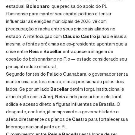
estadual.
Bolsonaro
, que precisa do apoio do PL
fluminense para manter seu capital político e tentar
influenciar as eleições municipais de 2026, vê com
preocupação o racha entre seus principais aliados no
estado. A interlocução com
Cláudio Castro
já não é mais a
mesma, e fontes próximas ao ex-presidente apontam que a
crise entre
Reis
e
Bacellar
enfraquece a imagem de
coesão do bolsonarismo no Rio — estado considerado seu
principal reduto eleitoral.
Segundo fontes do Palácio Guanabara, o governador tenta
manter uma postura neutra, mas é pressionado pelos dois
lados. Se por um lado
Bacellar
detém força institucional e
articulação com a
Alerj
,
Reis
ainda possui base eleitoral
sólida e acesso direto a figuras influentes de Brasília. O
desgaste, contudo, já compromete a governabilidade e
afeta diretamente os planos de
Castro
para fortalecer sua
liderança nacional junto ao PL.
O rompimento entre
Reis
e
Bacellar
está longe de ser