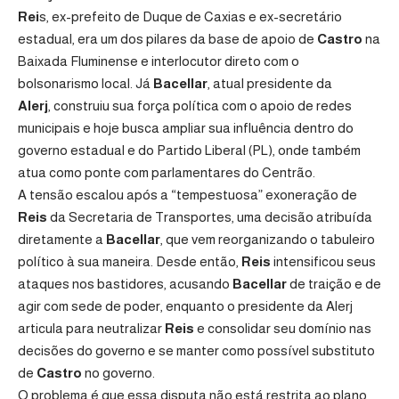
Rei
s, ex-prefeito de Duque de Caxias e ex-secretário
estadual, era um dos pilares da base de apoio de
Castro
na
Baixada Fluminense e interlocutor direto com o
bolsonarismo local. Já
Bacellar
, atual presidente da
Alerj
, construiu sua força política com o apoio de redes
municipais e hoje busca ampliar sua influência dentro do
governo estadual e do Partido Liberal (PL), onde também
atua como ponte com parlamentares do Centrão.
A tensão escalou após a “tempestuosa” exoneração de
Reis
da Secretaria de Transportes, uma decisão atribuída
diretamente a
Bacellar
, que vem reorganizando o tabuleiro
político à sua maneira. Desde então,
Reis
intensificou seus
ataques nos bastidores, acusando
Bacellar
de traição e de
agir com sede de poder, enquanto o presidente da Alerj
articula para neutralizar
Reis
e consolidar seu domínio nas
decisões do governo e se manter como possível substituto
de
Castro
no governo.
O problema é que essa disputa não está restrita ao plano