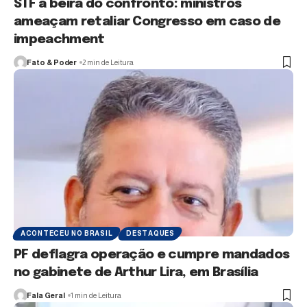
STF à beira do confronto: ministros
ameaçam retaliar Congresso em caso de
impeachment
Fato & Poder
2 min de Leitura
ACONTECEU NO BRASIL
DESTAQUES
PF deflagra operação e cumpre mandados
no gabinete de Arthur Lira, em Brasília
Fala Geral
1 min de Leitura