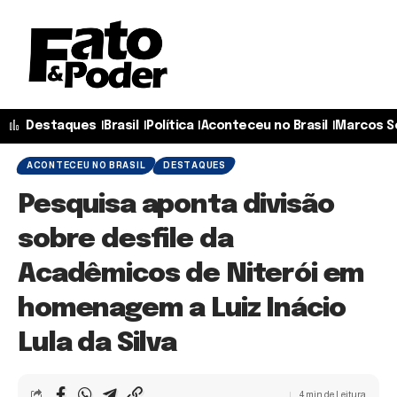
Destaques
Brasil
Política
Aconteceu no Brasil
Marcos S
ACONTECEU NO BRASIL
DESTAQUES
Pesquisa aponta divisão
sobre desfile da
Acadêmicos de Niterói em
homenagem a Luiz Inácio
Lula da Silva
4 min de Leitura