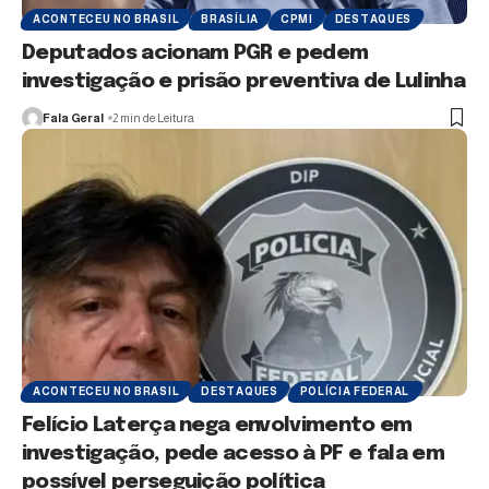
ACONTECEU NO BRASIL
BRASÍLIA
CPMI
DESTAQUES
Deputados acionam PGR e pedem
investigação e prisão preventiva de Lulinha
Fala Geral
2 min de Leitura
ACONTECEU NO BRASIL
DESTAQUES
POLÍCIA FEDERAL
Felício Laterça nega envolvimento em
investigação, pede acesso à PF e fala em
possível perseguição política