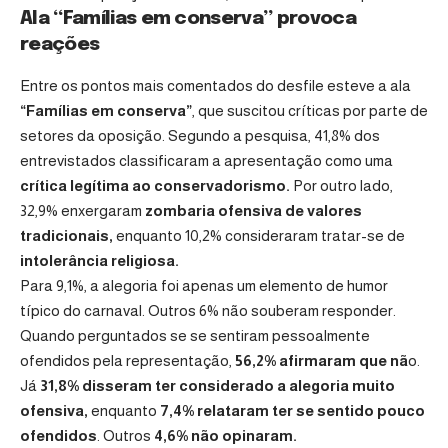
Ala “Famílias em conserva” provoca
reações
Entre os pontos mais comentados do desfile esteve a ala
“Famílias em conserva”
, que suscitou críticas por parte de
setores da oposição. Segundo a pesquisa, 41,8% dos
entrevistados classificaram a apresentação como uma
crítica legítima ao conservadorismo.
Por outro lado,
32,9% enxergaram
zombaria ofensiva de valores
tradicionais,
enquanto 10,2% consideraram tratar-se de
intolerância religiosa.
Para 9,1%, a alegoria foi apenas um elemento de humor
típico do carnaval. Outros 6% não souberam responder.
Quando perguntados se se sentiram pessoalmente
ofendidos pela representação,
56,2% afirmaram que nã
o.
Já
31,8% disseram ter considerado a alegoria muito
ofensiva,
enquanto
7,4% relataram ter se sentido pouco
ofendidos
. Outros
4,6% não opinaram.