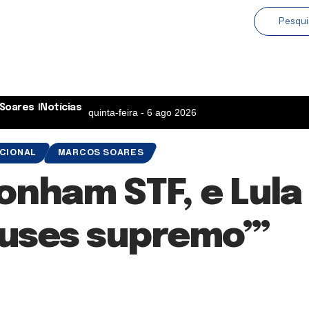
Soares
Notícias
quinta-feira - 6 ago 2026
CIONAL
MARCOS SOARES
onham STF, e Lula
euses supremo’”