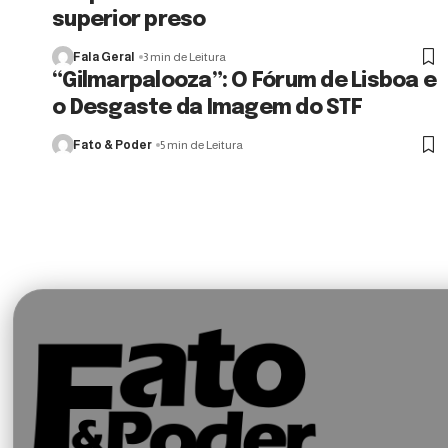
superior preso
Fala Geral
3 min de Leitura
“Gilmarpalooza”: O Fórum de Lisboa e
o Desgaste da Imagem do STF
Fato & Poder
5 min de Leitura