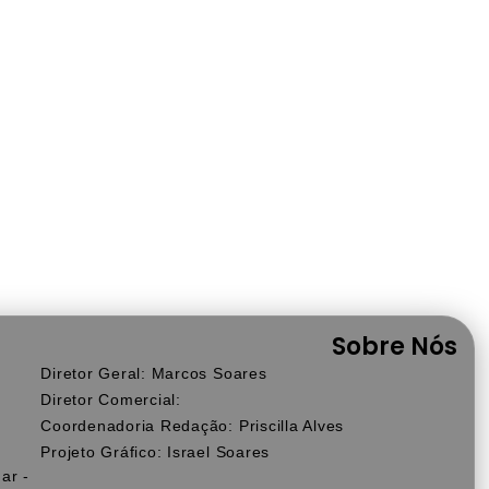
Sobre Nós
Diretor Geral: Marcos Soares
Diretor Comercial:
Coordenadoria Redação: Priscilla Alves
Projeto Gráfico: Israel Soares
ar -