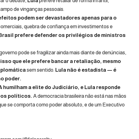
tar o debate,
Lula
prefere retaliar de forma infantil,
campo de vinganças pessoais.
efeitos podem ser devastadores apenas para o
omerciais, quebra de confiança em investimentos e
rasil prefere defender os privilégios de ministros
governo pode se fragilizar ainda mais diante de denúncias,
 isso que ele prefere bancar a retaliação, mesmo
iplomática
sem sentido.
Lula não é estadista — é
no poder.
 humilham a elite do Judiciário, e Lula responde
os políticos.
A democracia brasileira não está nas mãos
que se comporta como poder absoluto, e de um Executivo
nalista Político