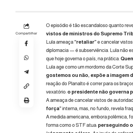
O episódio é tão escandaloso quanto rev
vistos de ministros do Supremo Tri
Compartilhar
Lula ameaça
“retaliar”
e cancelar vistos
diplomacia — é subserviência. Lula não 
que hoje governa o país, na prática.
Quem
Lula age como um mordomo da Corte Sup
gostemos ou não, expõe a imagem de 
reação do Planalto é correr para os braço
vexatório:
o presidente não governa pa
A ameaça de cancelar vistos de autorid
força”
interna, mas, no fundo, revela fr
A medida americana, embora polêmica, foi 
forma como o STF atua:
perseguindo o