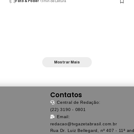
Fato & Poder
3 min de Leitura
Mostrar Mais
Contatos
Central de Redação:
(22) 3190 - 0801
Email:
redacao@tvgazetabrasil.com.br
Rua Dr. Luiz Bellegard, nº 407 - 11ª and