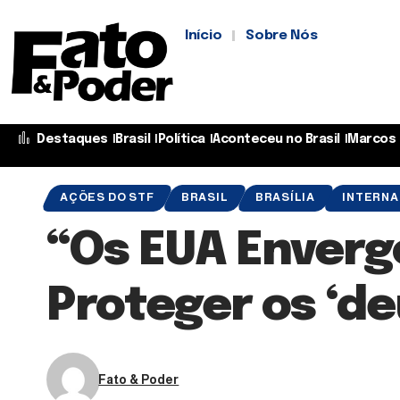
Início
Sobre Nós
Destaques
Brasil
Política
Aconteceu no Brasil
Marcos 
AÇÕES DO STF
BRASIL
BRASÍLIA
INTERNA
“Os EUA Enverg
Proteger os ‘d
Fato & Poder