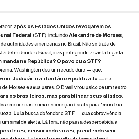
elador:
após os Estados Unidos revogarem os
bunal Federal
(STF), incluindo
Alexandre de Moraes
,
 de autoridades americanas no Brasil. Não se trata de
está defendendo o Brasil, mas protegendo a casta togada
 manda na República? O povo ou o STF?
rema. Washington deu um recado duro — que,
um Judiciário autoritário e politizado
— e a
s de Moraes e seus pares. O Brasil virou palco de um teatro
ra os brasileiros, mas para blindar seus aliados.
ades americanas é uma encenação barata para
“mostrar
aqueza.
Lula
busca defender o STF — sua sobrevivência
um sinal de alerta. Lá fora, não passa despercebida a
positores, censurando vozes, prendendo sem