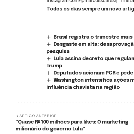
instagram.com/@marcossoaresrj
|
inst
Todos os dias sempre um novo artigo
Brasil registra o trimestre mais
Desgaste em alta: desaprovação
pesquisa
Lula assina decreto que regula
Trump
Deputados acionam PGR e pedem 
Washington intensifica ações mi
influência chavista na região
ARTIGO ANTERIOR
“Quase R$ 100 milhões para likes: O marketing
milionário do governo Lula”