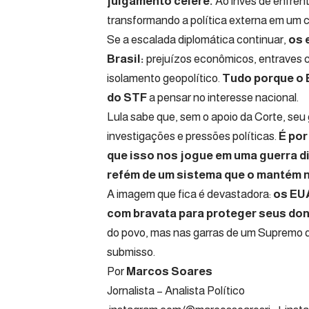
julgamento célere.
Ao invés de enfren
transformando a política externa em um 
Se a escalada diplomática continuar,
os 
Brasil:
prejuízos econômicos, entraves c
isolamento geopolítico.
Tudo porque o B
do STF
a pensar no interesse nacional.
Lula sabe que, sem o apoio da Corte, seu 
investigações e pressões políticas.
É por
que isso nos jogue em uma guerra d
refém de um sistema que o mantém 
A imagem que fica é devastadora:
os EUA
com bravata para proteger seus don
do povo, mas nas garras de um Supremo 
submisso.
Por
Marcos Soares
Jornalista – A