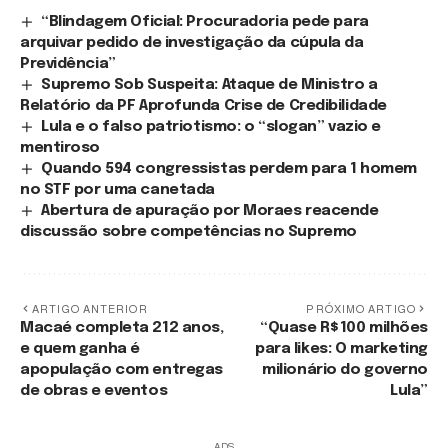
“Blindagem Oficial: Procuradoria pede para
arquivar pedido de investigação da cúpula da
Previdência”
Supremo Sob Suspeita: Ataque de Ministro a
Relatório da PF Aprofunda Crise de Credibilidade
Lula e o falso patriotismo: o “slogan” vazio e
mentiroso
Quando 594 congressistas perdem para 1 homem
no STF por uma canetada
Abertura de apuração por Moraes reacende
discussão sobre competências no Supremo
ARTIGO ANTERIOR
PRÓXIMO ARTIGO
Macaé completa 212 anos,
“Quase R$ 100 milhões
e quem ganha é
para likes: O marketing
apopulação com entregas
milionário do governo
de obras e eventos
Lula”
ADS