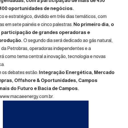
agendadas, com a participação de mais de 450
 400 oportunidades de negócios.
o e estratégico, dividido em três dias temáticos, com
as em sete painéis e cinco palestras.
No primeiro dia, o
a participação de grandes operadoras e
produção.
O segundo dia será dedicado ao gás natural,
o da Petrobras, operadoras independentes e a
 terá como tema central a inovação, tecnologia e novas
ca.
m os debates estão:
Integração Energética, Mercado
mpras, Offshore & Oportunidades, Campos
nais do Futuro e Bacia de Campos.
www.macaeenergy.com.br
.