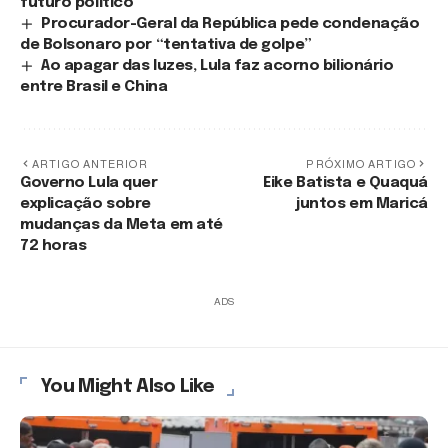
futuro político
Procurador-Geral da República pede condenação
de Bolsonaro por “tentativa de golpe”
Ao apagar das luzes, Lula faz acorno bilionário
entre Brasil e China
ARTIGO ANTERIOR
PRÓXIMO ARTIGO
Governo Lula quer
Eike Batista e Quaquá
explicação sobre
juntos em Maricá
mudanças da Meta em até
72 horas
ADS
You Might Also Like