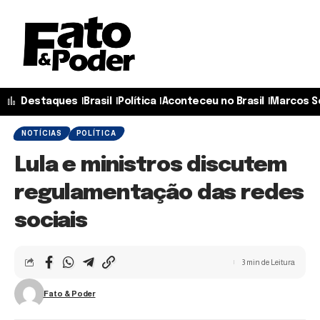
Destaques
Brasil
Política
Aconteceu no Brasil
Marcos S
NOTÍCIAS
POLÍTICA
Lula e ministros discutem
regulamentação das redes
sociais
3 min de Leitura
Fato & Poder