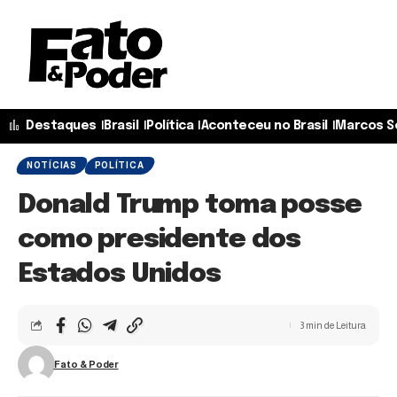
Destaques
Brasil
Política
Aconteceu no Brasil
Marcos S
NOTÍCIAS
POLÍTICA
Donald Trump toma posse
como presidente dos
Estados Unidos
3 min de Leitura
Fato & Poder