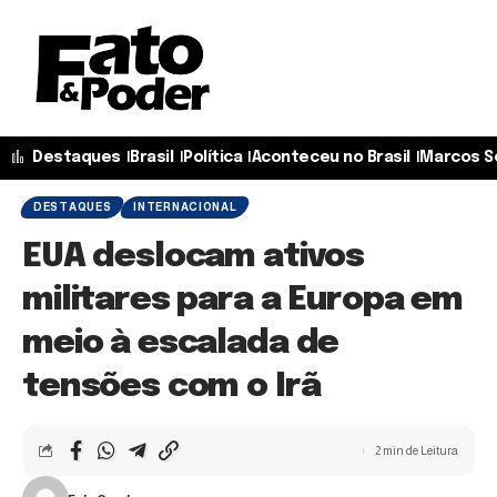
Destaques
Brasil
Política
Aconteceu no Brasil
Marcos S
DESTAQUES
INTERNACIONAL
EUA deslocam ativos
militares para a Europa em
meio à escalada de
tensões com o Irã
2 min de Leitura