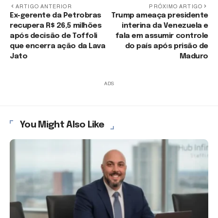
ARTIGO ANTERIOR
PRÓXIMO ARTIGO
Ex-gerente da Petrobras
Trump ameaça presidente
recupera R$ 26,5 milhões
interina da Venezuela e
após decisão de Toffoli
fala em assumir controle
que encerra ação da Lava
do país após prisão de
Jato
Maduro
ADS
You Might Also Like