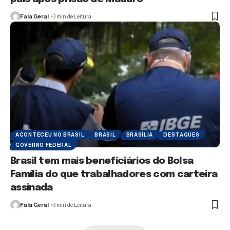
Fala Geral
3 min de Leitura
ACONTECEU NO BRASIL
BRASIL
BRASÍLIA
DESTAQUES
GOVERNO FEDERAL
Brasil tem mais beneficiários do Bolsa
Família do que trabalhadores com carteira
assinada
Fala Geral
3 min de Leitura