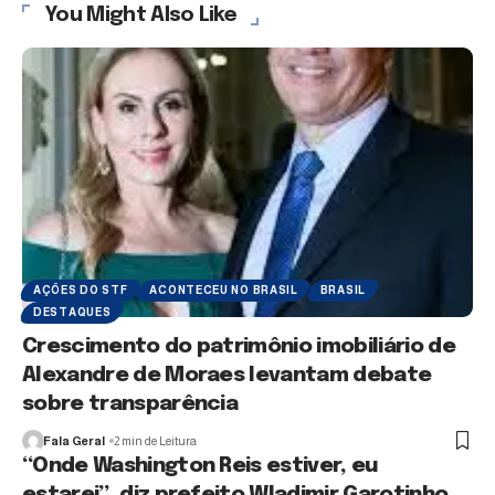
You Might Also Like
AÇÕES DO STF
ACONTECEU NO BRASIL
BRASIL
DESTAQUES
Crescimento do patrimônio imobiliário de
Alexandre de Moraes levantam debate
sobre transparência
Fala Geral
2 min de Leitura
“Onde Washington Reis estiver, eu
estarei”, diz prefeito Wladimir Garotinho