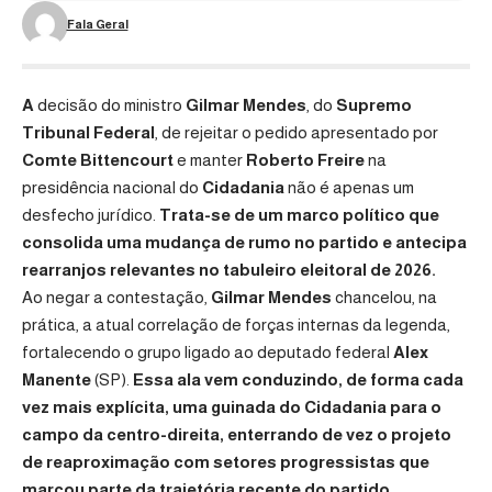
Fala Geral
A
decisão do ministro
Gilmar Mendes
, do
Supremo
Tribunal Federal
, de rejeitar o pedido apresentado por
Comte Bittencourt
e manter
Roberto Freire
na
presidência nacional do
Cidadania
não é apenas um
desfecho jurídico.
Trata-se de um marco político que
consolida uma mudança de rumo no partido e antecipa
rearranjos relevantes no tabuleiro eleitoral de 2026.
Ao negar a contestação,
Gilmar Mendes
chancelou, na
prática, a atual correlação de forças internas da legenda,
fortalecendo o grupo ligado ao deputado federal
Alex
Manente
(SP).
Essa ala vem conduzindo, de forma cada
vez mais explícita, uma guinada do Cidadania para o
campo da centro-direita, enterrando de vez o projeto
de reaproximação com setores progressistas que
marcou parte da trajetória recente do partido.