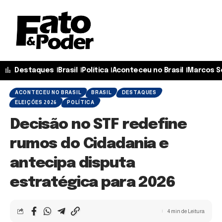
Destaques
Brasil
Política
Aconteceu no Brasil
Marcos S
ACONTECEU NO BRASIL
BRASIL
DESTAQUES
ELEIÇÕES 2026
POLÍTICA
Decisão no STF redefine
rumos do Cidadania e
antecipa disputa
estratégica para 2026
4 min de Leitura