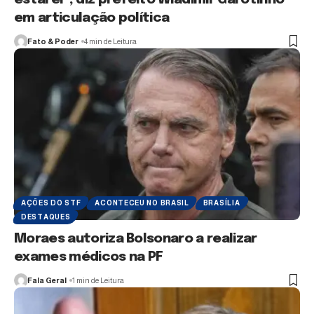
em articulação política
Fato & Poder
4 min de Leitura
AÇÕES DO STF
ACONTECEU NO BRASIL
BRASÍLIA
DESTAQUES
Moraes autoriza Bolsonaro a realizar
exames médicos na PF
Fala Geral
1 min de Leitura