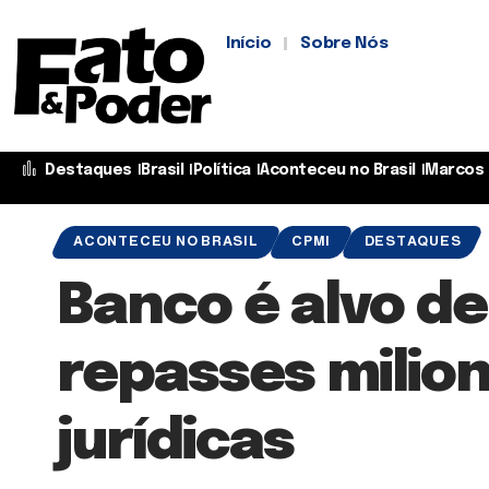
Início
Sobre Nós
Destaques
Brasil
Política
Aconteceu no Brasil
Marcos 
ACONTECEU NO BRASIL
CPMI
DESTAQUES
Banco é alvo d
repasses milioná
jurídicas