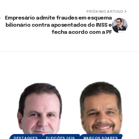
PRÓXIMO ARTIGO
o
Empresário admite fraudes em esquema
bilionário contra aposentados do INSS e
fecha acordo com a PF
DESTAQUES
ELEIÇÕES 2026
MARCOS SOARES