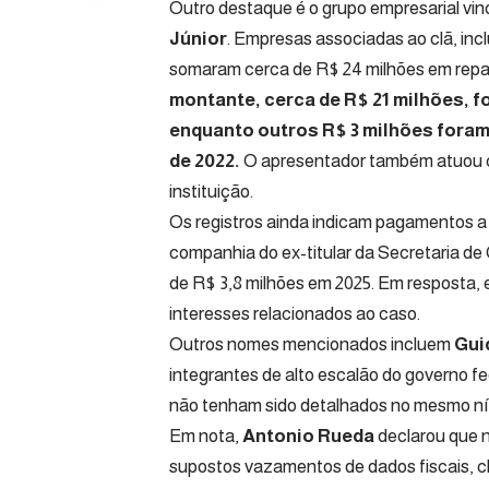
Outro destaque é o grupo empresarial vin
Júnior
. Empresas associadas ao clã, inc
somaram cerca de R$ 24 milhões em repas
montante, cerca de R$ 21 milhões, f
enquanto outros R$ 3 milhões fora
de 2022.
O apresentador também atuou c
instituição.
Os registros ainda indicam pagamentos a 
companhia do ex-titular da Secretaria d
de R$ 3,8 milhões em 2025. Em resposta, e
interesses relacionados ao caso.
Outros nomes mencionados incluem
Gui
integrantes de alto escalão do governo fe
não tenham sido detalhados no mesmo ní
Em nota,
Antonio Rueda
declarou que 
supostos vazamentos de dados fiscais, cl