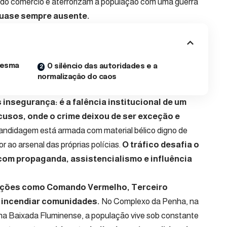
do comércio e aterrorizam a população com uma guerra
uase sempre ausente.
 mesma
O silêncio das autoridades e a
normalização do caos
 insegurança: é a falência institucional de um
usos, onde o crime deixou de ser exceção e
andidagem está armada com material bélico digno de
or ao arsenal das próprias polícias.
O tráfico desafia o
om propaganda, assistencialismo e influência
acções como Comando Vermelho, Terceiro
a incendiar comunidades.
No Complexo da Penha, na
na Baixada Fluminense, a população vive sob constante