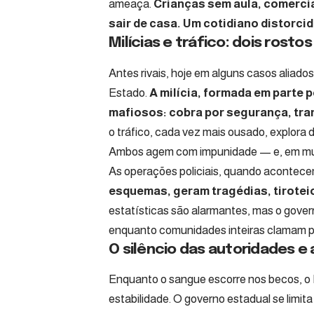
ameaça.
Crianças sem aula, comerci
sair de casa. Um cotidiano distorcid
Milícias e tráfico: dois rost
Antes rivais, hoje em alguns casos alia
Estado.
A milícia, formada em parte 
mafiosos: cobra por segurança, tran
o tráfico, cada vez mais ousado, explora 
Ambos agem com impunidade — e, em muit
As operações policiais, quando acontecem
esquemas, geram tragédias, tiroteio
estatísticas são alarmantes, mas o gover
enquanto comunidades inteiras clamam po
O silêncio das autoridades e
Enquanto o sangue escorre nos becos, o
estabilidade. O governo estadual se limit