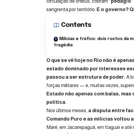
circulação de ônibus, cobram
“pedágio”
sangrenta por território.
E o governo? Q
Contents
Milícias e tráfico: dois rostos da
tragédia
O que se vê hoje no Rio não é apenas
estado dominado por interesses esc
passou a ser estrutura de poder.
A b
forças militares — e, muitas vezes, superi
Estado não apenas com balas, mas c
política.
Nos últimos meses,
a disputa entre f
Comando Puro e as milícias voltou 
Maré, em Jacarepaguá, em Itaguaí e até 