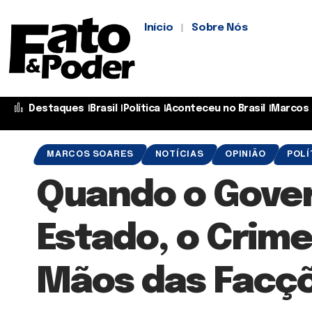
Início
Sobre Nós
Destaques
Brasil
Política
Aconteceu no Brasil
Marcos 
MARCOS SOARES
NOTÍCIAS
OPINIÃO
POLÍ
Quando o Gover
Estado, o Crime
Mãos das Facçõ