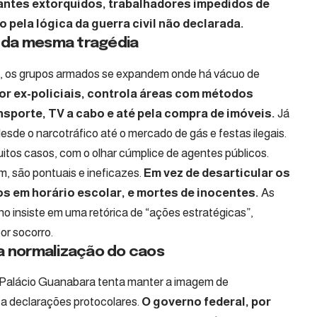
antes extorquidos, trabalhadores impedidos de
o pela lógica da guerra civil não declarada.
os da mesma tragédia
dos, os grupos armados se expandem onde há vácuo de
por ex-policiais, controla áreas com métodos
sporte, TV a cabo e até pela compra de imóveis.
Já
desde o narcotráfico até o mercado de gás e festas ilegais.
os casos, com o olhar cúmplice de agentes públicos.
, são pontuais e ineficazes.
Em vez de desarticular os
s em horário escolar, e mortes de inocentes.
As
no insiste em uma retórica de “ações estratégicas”,
r socorro.
 a normalização do caos
 Palácio Guanabara tenta manter a imagem de
a a declarações protocolares.
O governo federal, por