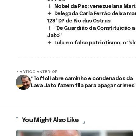
Nobel da Paz: venezuelana Mar
Delegada Carla Ferrão deixa ma
128ª DP de Rio das Ostras
“De Guardião da Constituição a
Jato”
Lula e o falso patriotismo: o “s
ARTIGO ANTERIOR
“Toffoli abre caminho e condenados da
Lava Jato fazem fila para apagar crimes
You Might Also Like