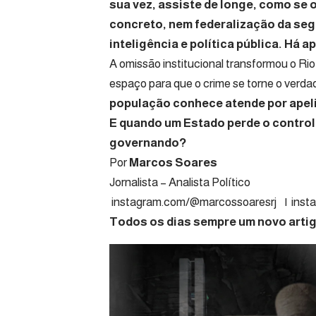
sua vez, assiste de longe, como se 
concreto, nem federalização da seg
inteligência e política pública. Há a
A omissão institucional transformou o R
espaço para que o crime se torne o verda
população conhece atende por apeli
E quando um Estado perde o controle
governando?
Por
Marcos Soares
Jornalista – A
instagram.com/@marcossoaresrj
|
inst
Todos os dias sempre um novo artigo