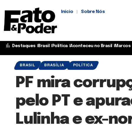
Início
Sobre Nós
Destaques
Brasil
Política
Aconteceu no Brasil
Marcos 
BRASIL
BRASÍLIA
POLÍTICA
PF mira corrup
pelo PT e apur
Lulinha e ex-no