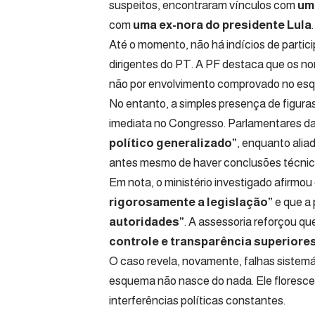
suspeitos, encontraram vínculos com
um 
com
uma ex-nora do presidente Lula
.
Até o momento, não há indícios de partici
dirigentes do PT. A PF destaca que os no
não por envolvimento comprovado no esq
No entanto, a simples presença de figur
imediata no Congresso. Parlamentares d
político generalizado”
, enquanto alia
antes mesmo de haver conclusões técnic
Em nota, o ministério investigado afirmo
rigorosamente a legislação”
e que a
autoridades”
. A assessoria reforçou qu
controle e transparência superiore
O caso revela, novamente, falhas sistemá
esquema não nasce do nada. Ele floresce 
interferências políticas constantes.