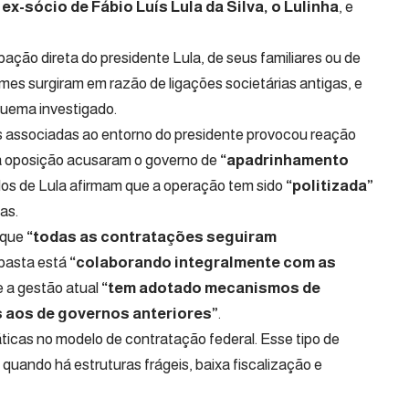
ex-sócio de Fábio Luís Lula da Silva, o Lulinha
, e
pação direta do presidente Lula, de seus familiares ou de
mes surgiram em razão de ligações societárias antigas, e
uema investigado.
as associadas ao entorno do presidente provocou reação
a oposição acusaram o governo de
“apadrinhamento
dos de Lula afirmam que a operação tem sido
“politizada”
as.
u que
“todas as contratações seguiram
 pasta está
“colaborando integralmente com as
e a gestão atual
“tem adotado mecanismos de
s aos de governos anteriores”
.
ticas no modelo de contratação federal. Esse tipo de
quando há estruturas frágeis, baixa fiscalização e