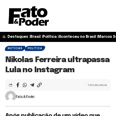
Destaques
Brasil
Política
Aconteceu no Brasil
Marcos S
NOTÍCIAS
POLÍTICA
Nikolas Ferreira ultrapassa
Lula no Instagram
1 min de Leitura
Fato & Poder
Após publicação de um vídeo que