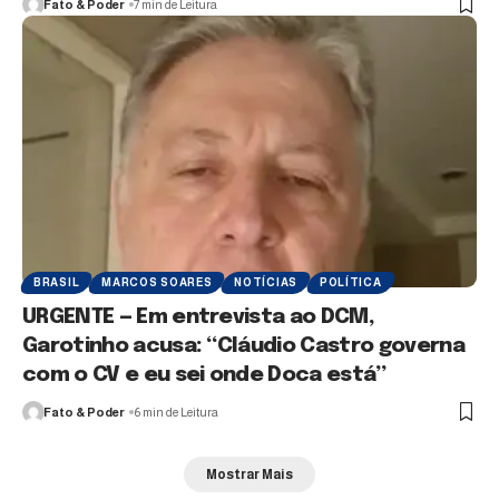
Fato & Poder
7 min de Leitura
BRASIL
MARCOS SOARES
NOTÍCIAS
POLÍTICA
URGENTE — Em entrevista ao DCM,
Garotinho acusa: “Cláudio Castro governa
com o CV e eu sei onde Doca está”
Fato & Poder
6 min de Leitura
Mostrar Mais