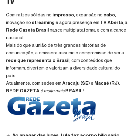
TV
Com raízes sólidas no
impresso
, expansão no
cabo
,
inovação no
streaming
e agora presença em
TV Aberta
, a
Rede Gazeta Brasil
nasce multiplataforma e com alcance
nacional.
Mais do que a união de três grandes histórias de
comunicação, a emissora assume o compromisso de ser a
rede que representa o Brasil
, com conteúdos que
informam, divertem e valorizam a diversidade cultural do
país.
Atualmente, com sedes em
Aracaju (SE)
e
Macaé (RJ).
REDE GAZETA
é muito mais
BRASIL!
Ao apagar das luzes, Lula faz acorno bilionário