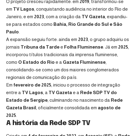
O projeto cresceu rapidamente: em
2019
, transformou-se
em
TV Lagos
, conquistando audiência no interior do Rio de
Janeiro; e em
2023
, com a criação da
TV Gazeta
, expandiu-
se para estados como
Bahia, Rio Grande do Sul e São
Paulo
.
A expansão seguiu forte: ainda em
2023
, o grupo adquiriu os
jornais
Tribuna da Tarde
e
Folha Fluminense
. Já em
2025
,
incorporou títulos tradicionais da imprensa fluminense,
como
O Estado do Rio
e a
Gazeta Fluminense
,
consolidando-se como um dos maiores conglomerados
regionais de comunicação do país.
Em
fevereiro de 2025
, iniciou o processo de integração
entre a
TV Lagos
, a
TV Gazeta
e a
Rede SDP TV do
Estado de Sergipe
, culminando no nascimento da
Rede
Gazeta Brasil
, oficialmente consolidada em
agosto de
2025
.
A história da Rede SDP TV
Criada em
4 de fevereiro de 2022
, em
Aracaju (SE)
, a
Rede