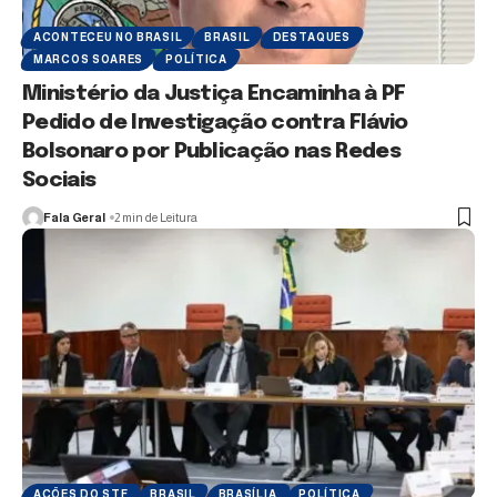
ACONTECEU NO BRASIL
BRASIL
DESTAQUES
MARCOS SOARES
POLÍTICA
Ministério da Justiça Encaminha à PF
Pedido de Investigação contra Flávio
Bolsonaro por Publicação nas Redes
Sociais
Fala Geral
2 min de Leitura
AÇÕES DO STF
BRASIL
BRASÍLIA
POLÍTICA