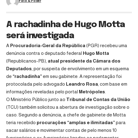
Fato & Poder
A rachadinha de Hugo Motta
será investigada
A
Procuradoria-Geral da República
(PGR) recebeu uma
denúncia contra o deputado federal
Hugo Motta
(Republicanos-PB),
atual presidente da Câmara dos
Deputados
, por suspeita de envolvimento em um esquema
de
“rachadinha”
em seu gabinete. A representação foi
protocolada pelo advogado
Leandro Rosa
, com base em
informações reveladas pelo portal
Metrópoles
.
O Ministério Público junto ao
Tribunal de Contas da União
(TCU) também solicitou a abertura de investigação sobre o
caso. Segundo a denúncia, a chefe de gabinete de Motta
teria recebido
procurações “amplas e ilimitadas”
para
sacar salários e movimentar contas de pelo menos 10
funcionários e ex-funcionários ligados ao parlamentar.