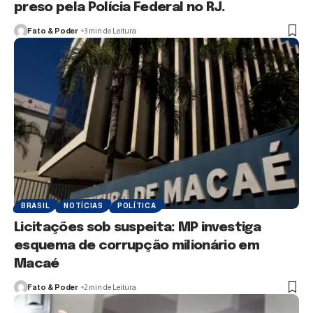
preso pela Polícia Federal no RJ.
Fato & Poder
3 min de Leitura
BRASIL
NOTÍCIAS
POLÍTICA
Licitações sob suspeita: MP investiga
esquema de corrupção milionário em
Macaé
Fato & Poder
2 min de Leitura