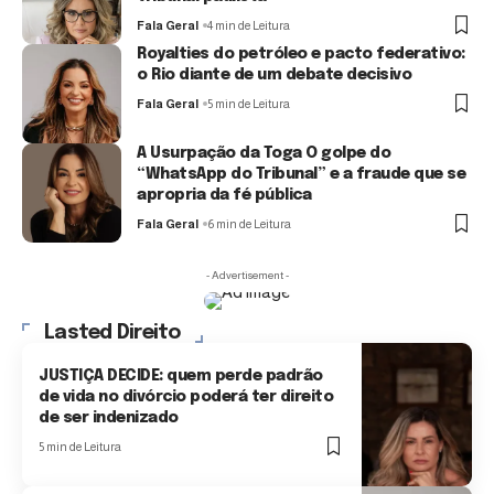
Fala Geral
4 min de Leitura
Royalties do petróleo e pacto federativo:
o Rio diante de um debate decisivo
Fala Geral
5 min de Leitura
A Usurpação da Toga O golpe do
“WhatsApp do Tribunal” e a fraude que se
apropria da fé pública
Fala Geral
6 min de Leitura
- Advertisement -
Lasted Direito
JUSTIÇA DECIDE: quem perde padrão
de vida no divórcio poderá ter direito
de ser indenizado
5 min de Leitura